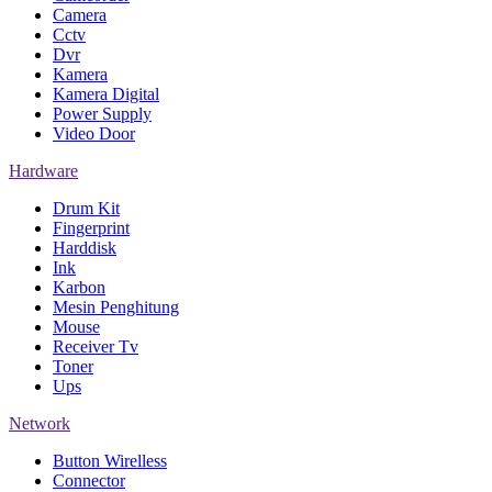
Camera
Cctv
Dvr
Kamera
Kamera Digital
Power Supply
Video Door
Hardware
Drum Kit
Fingerprint
Harddisk
Ink
Karbon
Mesin Penghitung
Mouse
Receiver Tv
Toner
Ups
Network
Button Wirelless
Connector