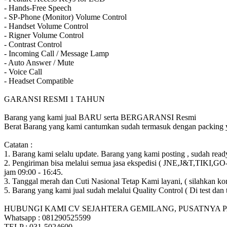
- Hands-Free Speech
- SP-Phone (Monitor) Volume Control
- Handset Volume Control
- Rigner Volume Control
- Contrast Control
- Incoming Call / Message Lamp
- Auto Answer / Mute
- Voice Call
- Headset Compatible
GARANSI RESMI 1 TAHUN
Barang yang kami jual BARU serta BERGARANSI Resmi
Berat Barang yang kami cantumkan sudah termasuk dengan packing
Catatan :
1. Barang kami selalu update. Barang yang kami posting , sudah ready
2. Pengiriman bisa melalui semua jasa ekspedisi ( JNE,J&T,TIKI,GO
jam 09:00 - 16:45.
3. Tanggal merah dan Cuti Nasional Tetap Kami layani, ( silahkan kon
5. Barang yang kami jual sudah melalui Quality Control ( Di test
HUBUNGI KAMI CV SEJAHTERA GEMILANG, PUSATNYA 
Whatsapp : 081290525599
TELP : 031-5024600