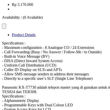
Rp 5.170.000
Availability :
(0 Available)
Product Details
Specifications :
- Maximum configuration - 8 Analogue CO / 24 Extensions
- Call Forwarding (Busy / No Answer / Follow-Me / to Outside)
- Built-in Voice Message (BV)
- DISA (Direct Inward System Access)
- Uniform Call Distribution (UCD)
- Caller ID Display on SLTs and APTs
- Allow SMS message senders to address their messages
- Directly to a specific user`s SLT (Single Line Telephone)
Panasonic KX-T7730 adalah telepon master yang di gunakan unt
TES824 dan TEB308.
Specifications :
- Alphanumeric Display
- Programmable Keys with Dual Colour LED
- Feature Access Keys for LCD